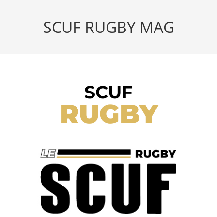
SCUF RUGBY MAG
SCUF
RUGBY