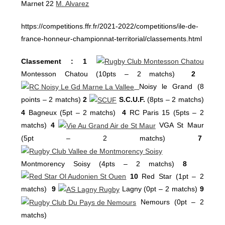
Marnet 22
M. Alvarez
https://competitions.ffr.fr/2021-2022/competitions/ile-de-
france-honneur-championnat-territorial/classements.html
Classement : 1
Montesson Chatou (10pts – 2 matchs)
2
Noisy le Grand (8
points – 2 matchs)
2
S.C.U.F.
(8pts – 2 matchs)
4
Bagneux (5pt – 2 matchs)
4
RC Paris 15
(5pts – 2
matchs)
4
VGA St Maur
(5pt – 2 matchs)
7
Montmorency Soisy (4pts – 2 matchs)
8
10
Red Star (1pt – 2
matchs)
9
Lagny (0pt – 2 matchs)
9
Nemours (0pt – 2
matchs)