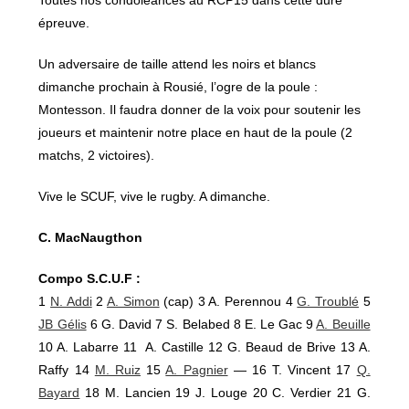
épreuve.
Un adversaire de taille attend les noirs et blancs
dimanche prochain à Rousié, l’ogre de la poule :
Montesson. Il faudra donner de la voix pour soutenir les
joueurs et maintenir notre place en haut de la poule (2
matchs, 2 victoires).
Vive le SCUF, vive le rugby. A dimanche.
C. MacNaugthon
Compo S.C.U.F :
1
N. Addi
2
A. Simon
(cap) 3 A. Perennou 4
G. Troublé
5
JB Gélis
6 G. David 7 S. Belabed 8 E. Le Gac 9
A. Beuille
10 A. Labarre 11 A. Castille 12 G. Beaud de Brive 13 A.
Raffy 14
M. Ruiz
15
A. Pagnier
— 16 T. Vincent 17
Q.
Bayard
18 M. Lancien 19 J. Louge 20 C. Verdier 21 G.