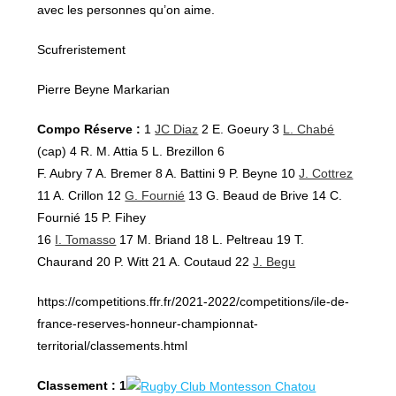
avec les personnes qu’on aime.
Scufreristement
Pierre Beyne Markarian
Compo Réserve :
1
JC Diaz
2 E. Goeury 3
L. Chabé
(cap) 4 R. M. Attia 5 L. Brezillon 6
F. Aubry 7 A. Bremer 8 A. Battini 9 P. Beyne 10
J. Cottrez
11 A. Crillon 12
G. Fournié
13 G. Beaud de Brive 14 C.
Fournié 15 P. Fihey
16
I. Tomasso
17 M. Briand 18 L. Peltreau 19 T.
Chaurand 20 P. Witt 21 A. Coutaud 22
J. Begu
https://competitions.ffr.fr/2021-2022/competitions/ile-de-
france-reserves-honneur-championnat-
territorial/classements.html
Classement : 1