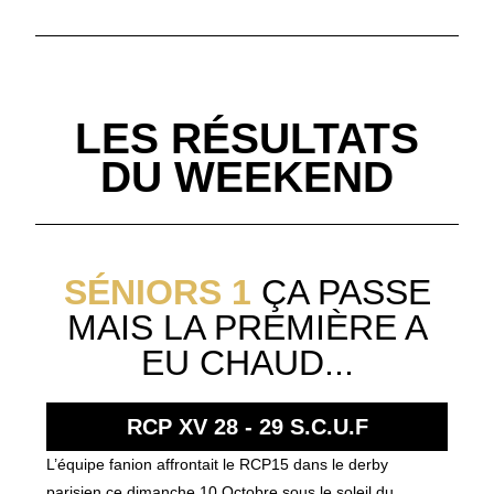
LES RÉSULTATS
DU WEEKEND
SÉNIORS 1
ÇA PASSE
MAIS LA PREMIÈRE A
EU CHAUD...
RCP XV 28 - 29
S.C.U.F
L’équipe fanion affrontait le RCP15 dans le derby
parisien ce dimanche 10 Octobre sous le soleil du