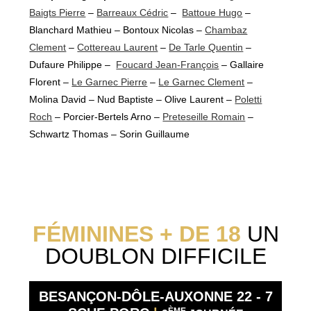
Baigts Pierre
–
Barreaux Cédric
–
Battoue Hugo
–
Blanchard Mathieu – Bontoux Nicolas –
Chambaz
Clement
–
Cottereau Laurent
–
De Tarle Quentin
–
Dufaure Philippe –
Foucard Jean-François
– Gallaire
Florent –
Le Garnec Pierre
–
Le Garnec Clement
–
Molina David – Nud Baptiste – Olive Laurent –
Poletti
Roch
– Porcier-Bertels Arno –
Preteseille Romain
–
Schwartz Thomas – Sorin Guillaume
FÉMININES + DE 18
UN
DOUBLON DIFFICILE
BESANÇON-DÔLE-AUXONNE 22 - 7
ÈME